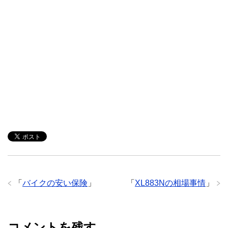
「
バイクの安い保険
」
「
XL883Nの相場事情
」
コメントを残す