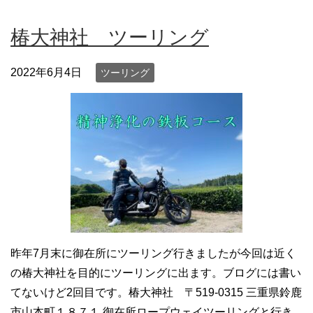
椿大神社 ツーリング
2022年6月4日
ツーリング
昨年7月末に御在所にツーリング行きましたが今回は近く
の椿大神社を目的にツーリングに出ます。ブログには書い
てないけど2回目です。椿大神社 〒519-0315 三重県鈴鹿
市山本町１８７１ 御在所ロープウェイツーリングと行き