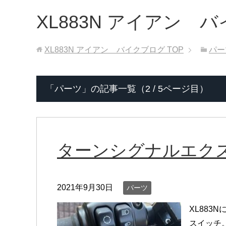
XL883N アイアン 
XL883N アイアン バイクブログ
TOP
パー
「パーツ」の記事一覧（2 / 5ページ目）
ターンシグナルエク
2021年9月30日
パーツ
XL88
スイッチ