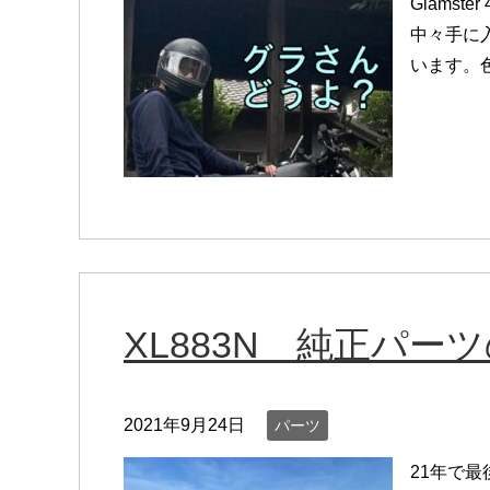
Glamst
中々手に
います。色
XL883N 純正パー
2021年9月24日
パーツ
21年で最