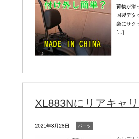
荷物が滑
国製デタ
楽にサク
[…]
XL883Nにリアキャ
2021年8月28日
パーツ