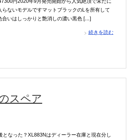
er 47300円2020年9月発売開始から人気絶頂で未だに
入らないモデルですマットブラックのLを所有して
合いはしっかりと艶消しの濃い黒色 […]
続きを読む
ツのスペア
後となった？XL883Nはディーラー在庫と現在分し